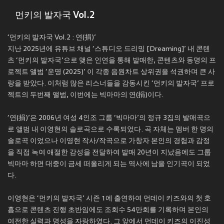
먼키의 발자국 Vol.2
‘먼키의 발자국 Vol.2 : 연(捐)’
지난 2025년에 유튜브 채널 ‘스튜디오 드리밍 [Dreaming]’ 내 콘텐
츠 ‘먼키의 발자국’으로 맺은 인연을 통해 발매한, 콘텐츠와 동명의 프
로젝트 앨범 ‘운명 (2025)’ 이 각종 음원차트 상위권을 석권하며 큰 사
랑을 받았다. 이처럼 많은 리스너들을 감동시킨 ‘먼키의 발자국’ 프로
젝트의 두번째 앨범, 이번에는 빅마마의 연(捐)이다.
‘연(捐)’은 2006년 여성 4인조 그룹 ‘빅마마’의 정규 3집의 발매곡으
로 앨범 내 이영현의 솔로곡으로 수록되었다. 곡 자체는 멤버 한 명의
솔로곡 이었으나 이영현 작사/작곡으로 가창자 본인의 경험과 감정
을 직접 녹여 애절한 감성을 전달하여 발매 20년이 지났음에도 그룹
빅마마 하면 대중이 금세 떠올리게 되는 역사에 남을 인기곡이 되었
다.
이영현은 ‘먼키의 발자국’ 시즌 1에 출연하여 먼데이 키즈와의 첫 호
흡으로 콘텐츠 진행 초반임에도 조회수 54만회를 기록하며 본인의
여전한 실력과 명성을 자랑하였다. 그 앞에서 먼데이 키즈의 이진성