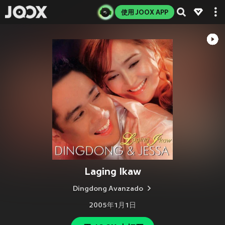
使用 JOOX APP
Laging Ikaw
Dingdong Avanzado
2005年1月1日