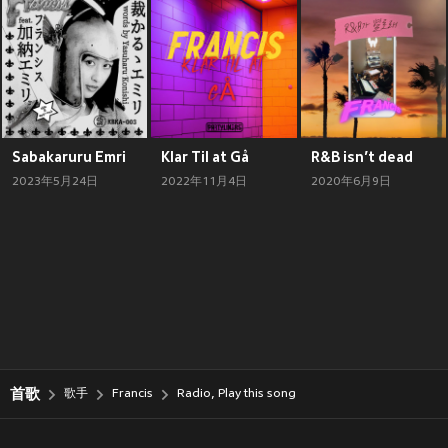
Sabakaruru Emri
Klar Til at Gå
R&B isn’t dead
2023年5月24日
2022年11月4日
2020年6月9日
首歌
歌手
Francis
Radio, Play this song