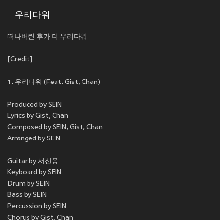
우리다워
떠나버린 후가 더 우리다워
[Credit]
1. 우리다워 (Feat. Gist, Chan)
Produced by SEIN
Lyrics by Gist, Chan
Composed by SEIN, Gist, Chan
Arranged by SEIN
Guitar by 서신웅
Keyboard by SEIN
Drum by SEIN
Bass by SEIN
Percussion by SEIN
Chorus by Gist, Chan