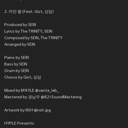
2. 까만 별 (Feat. Gist, 성담)
Produced by SEIN
Lyrics by The TRINITY, SEIN
Composed by SEIN, The TRINITY
Arranged by SEIN
Piano by SEIN
Bass by SEIN
Drum by SEIN
Chorus by Gist, 성담
Mixed by M!KYLE @vanta_lab_
Mastered by 권남우 @821SoundMastering
Artwork by NSH @nsh.jpg
HYPLE Presents