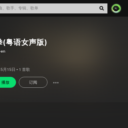
拳(粤语女声版)
en
年5月15日
•
1
首歌
播放
订阅