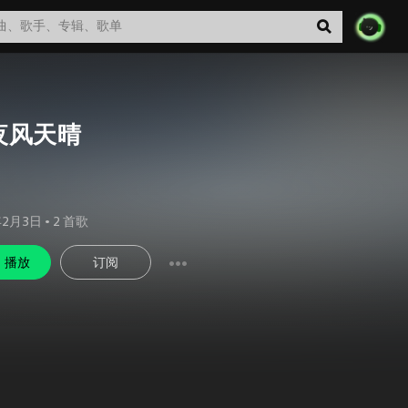
夜风天晴
年2月3日
•
2
首歌
播放
订阅