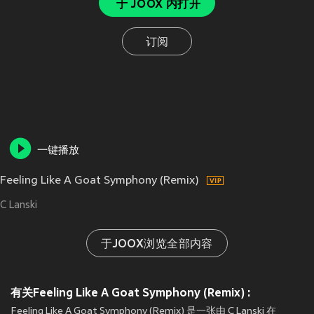
于 JOOX 内打开
订阅
一键播放
Feeling Like A Goat Symphony (Remix)
C Lanski
于JOOX浏览全部内容
有关Feeling Like A Goat Symphony (Remix) :
Feeling Like A Goat Symphony (Remix) 是一张由 C Lanski 在