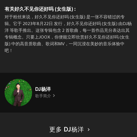
有关好久不见你还好吗 (女生版) :
对于粉丝来说，好久不见你还好吗 (女生版) 是一张不容错过的专
辑。它于 2023年8月22日 发行，好久不见你还好吗 (女生版) 由DJ杨
洋 等歌手推出。这张专辑包含 2 首歌曲，每一首作品充分表达出其
专辑概念。只要上JOOX，你便能立即欣赏好久不见你还好吗 (女生
版) 中的高音质歌曲、歌词和MV，一同沉浸在美妙的音乐体验中
吧！
DJ杨洋
歌手简介
更多 DJ杨洋