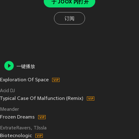
于 JOOX 内打开
订阅
一键播放
Exploration Of Space
Acid DJ
Typical Case Of Malfunction (Remix)
Meander
Frozen Dreams
ExtrateRavers
T3ssla
Biotecnologic