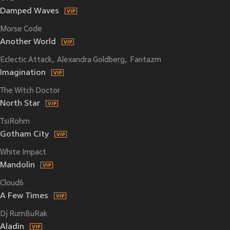
Damped Waves
Morse Code
Another World
Eclectic Attack
Alexandra Goldberg
Fantazm
Imagination
The Witch Doctor
North Star
TsiRohm
Gotham City
White Impact
Mandolin
Cloud6
A Few Times
Dj RumBuRak
Aladin