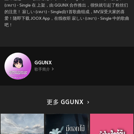
(เหงา) - Single 在
上架，由 GGUNX 合作推出，很快就引起了粉丝们
的注意！ 寂しい (เหงา) - Single由1首歌曲组成，MV深受大家的喜
爱！随即下载 JOOX App，在线收听 寂しい (เหงา) - Single 中的歌曲
吧！
GGUNX
歌手简介
更多 GGUNX