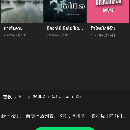
น่าเสียดาย
มีดอกไม้เมื่อไม่มีเธอ (Bloomless)
รักใหม่ใกล้ฉัน
2026年7月13日
2026年1月28日
2025年6月14日
首歌
歌手
GGUNX
寂しい (เหงา) - Single
线下收听。 自制播放列表。 K歌，直播等。 仅在应用程序中。