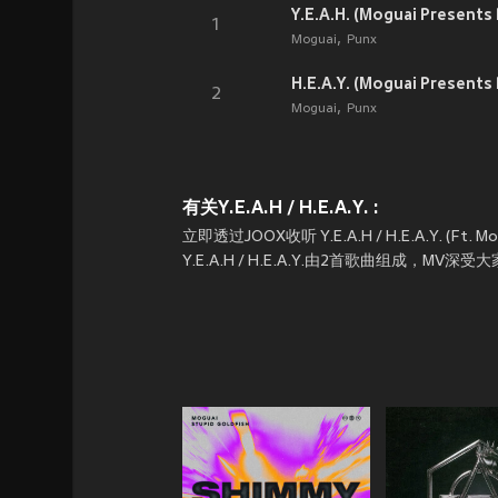
Y.E.A.H. (Moguai Presents
1
Moguai
Punx
H.E.A.Y. (Moguai Presents
2
Moguai
Punx
有关Y.E.A.H / H.E.A.Y. :
立即透过JOOX收听 Y.E.A.H / H.E.A.Y. (Ft. Mogu
Y.E.A.H / H.E.A.Y.由2首歌曲组成，MV深受