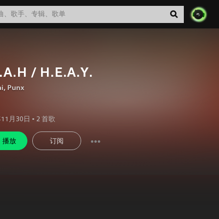
.A.H / H.E.A.Y.
i
,
Punx
年11月30日
•
2
首歌
播放
订阅