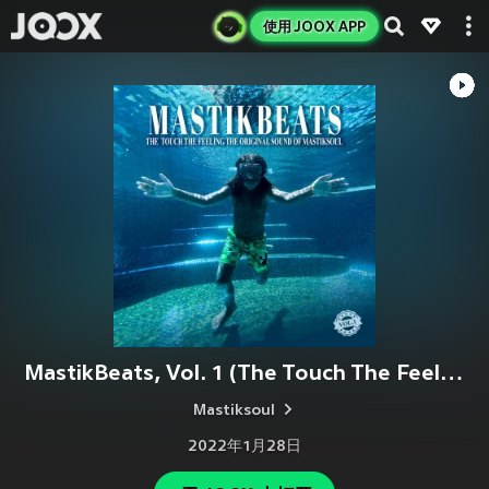
使用 JOOX APP
MastikBeats, Vol. 1 (The Touch The Feeling The Original Sound of Mastiksoul)
Mastiksoul
2022年1月28日