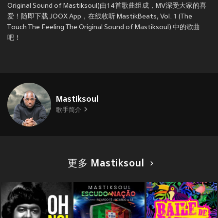
Original Sound of Mastiksoul)由14首歌曲组成，MV深受大家的喜
爱！随即下载 JOOX App，在线收听 MastikBeats, Vol. 1 (The
Touch The Feeling The Original Sound of Mastiksoul) 中的歌曲
吧！
Mastiksoul
歌手简介
更多 Mastiksoul