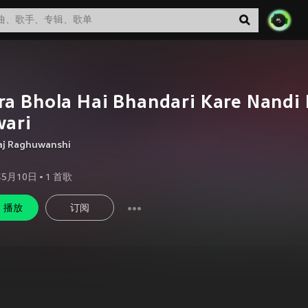
a Bhola Hai Bhandari Kare Nandi 
wari
aj Raghuwanshi
年5月10日
•
1
首歌
播放
订阅