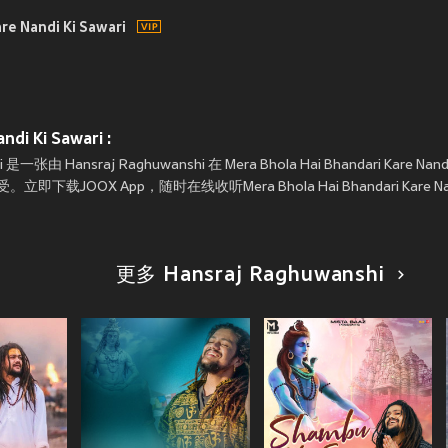
re Nandi Ki Sawari
di Ki Sawari :
awari 是一张由 Hansraj Raghuwanshi 在 Mera Bhola Hai Bhandari Kare 
X App，随时在线收听Mera Bhola Hai Bhandari Kare Nandi
更多 Hansraj Raghuwanshi