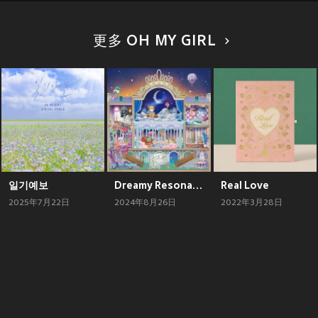
更多 OH MY GIRL
일기예보
Dreamy Resonance
Real Love
2025年7月22日
2024年8月26日
2022年3月28日