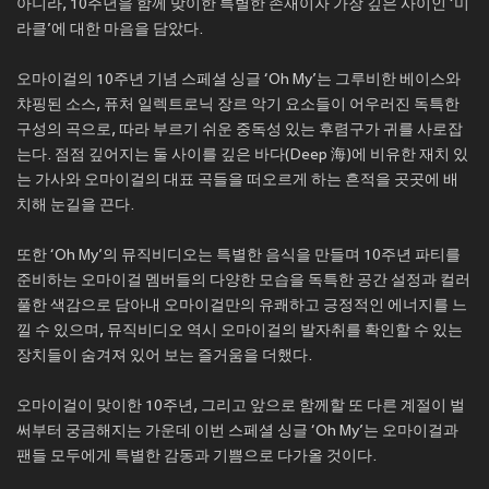
아니라, 10주년을 함께 맞이한 특별한 존재이자 가장 깊은 사이인 ‘미
라클’에 대한 마음을 담았다.
오마이걸의 10주년 기념 스페셜 싱글 ‘Oh My’는 그루비한 베이스와
챠핑된 소스, 퓨처 일렉트로닉 장르 악기 요소들이 어우러진 독특한
구성의 곡으로, 따라 부르기 쉬운 중독성 있는 후렴구가 귀를 사로잡
는다. 점점 깊어지는 둘 사이를 깊은 바다(Deep 海)에 비유한 재치 있
는 가사와 오마이걸의 대표 곡들을 떠오르게 하는 흔적을 곳곳에 배
치해 눈길을 끈다.
또한 ‘Oh My’의 뮤직비디오는 특별한 음식을 만들며 10주년 파티를
준비하는 오마이걸 멤버들의 다양한 모습을 독특한 공간 설정과 컬러
풀한 색감으로 담아내 오마이걸만의 유쾌하고 긍정적인 에너지를 느
낄 수 있으며, 뮤직비디오 역시 오마이걸의 발자취를 확인할 수 있는
장치들이 숨겨져 있어 보는 즐거움을 더했다.
오마이걸이 맞이한 10주년, 그리고 앞으로 함께할 또 다른 계절이 벌
써부터 궁금해지는 가운데 이번 스페셜 싱글 ‘Oh My’는 오마이걸과
팬들 모두에게 특별한 감동과 기쁨으로 다가올 것이다.