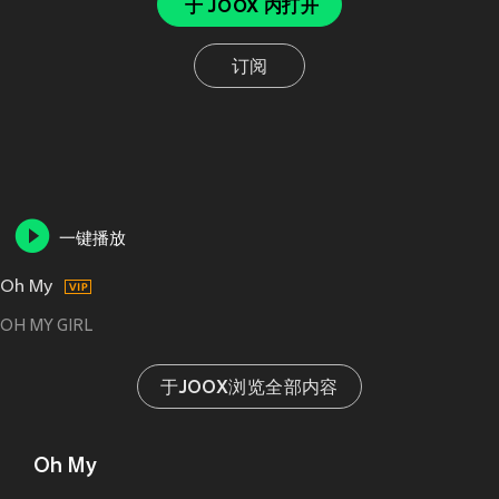
于 JOOX 内打开
订阅
一键播放
Oh My
OH MY GIRL
于JOOX浏览全部内容
Oh My