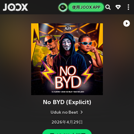
使用 JOOX APP
No BYD (Explicit)
Uduk no Beat
2026年4月29日