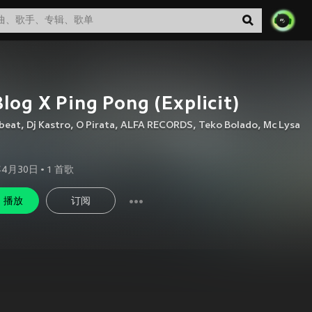
Blog X Ping Pong (Explicit)
 beat
,
Dj Kastro
,
O Pirata
,
ALFA RECORDS
,
Teko Bolado
,
Mc Lysa
年4月30日
•
1
首歌
播放
订阅