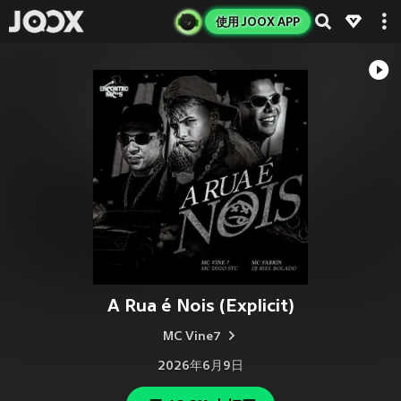
使用 JOOX APP
A Rua é Nois (Explicit)
MC Vine7
2026年6月9日