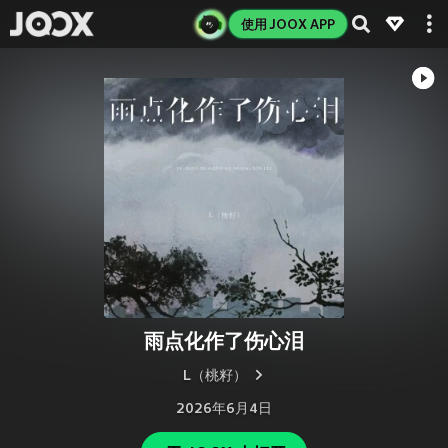
使用 JOOX APP
雨点化作了伤心泪
L（桃籽）
2026年6月4日