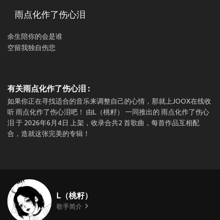
雨点化作了伤心泪
余生陪你的会是谁
空留我独自伤悲
有关雨点化作了伤心泪 :
如果你正在寻找适合的音乐来调整自己的心情，那就上JOOX在线收
听 雨点化作了伤心泪吧！ 由L（桃籽） 一同推出的 雨点化作了伤心
泪 于 2026年6月4日 上架，收录合共2 首歌曲，每首作品互相配
合，造就这张完美的专辑！
L（桃籽）
歌手简介