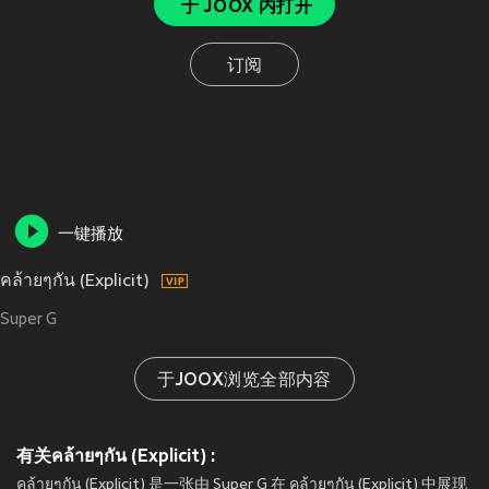
于 JOOX 内打开
订阅
一键播放
คล้ายๆกัน (Explicit)
Super G
于JOOX浏览全部内容
有关คล้ายๆกัน (Explicit) :
คล้ายๆกัน (Explicit) 是一张由 Super G 在 คล้ายๆกัน (Explicit) 中展现