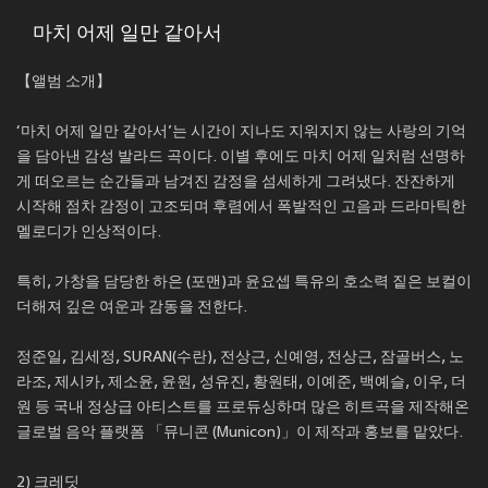
마치 어제 일만 같아서
【앨범 소개】
‘마치 어제 일만 같아서’는 시간이 지나도 지워지지 않는 사랑의 기억
을 담아낸 감성 발라드 곡이다. 이별 후에도 마치 어제 일처럼 선명하
게 떠오르는 순간들과 남겨진 감정을 섬세하게 그려냈다. 잔잔하게
시작해 점차 감정이 고조되며 후렴에서 폭발적인 고음과 드라마틱한
멜로디가 인상적이다.
특히, 가창을 담당한 하은 (포맨)과 윤요셉 특유의 호소력 짙은 보컬이
더해져 깊은 여운과 감동을 전한다.
정준일, 김세정, SURAN(수란), 전상근, 신예영, 전상근, 잠골버스, 노
라조, 제시카, 제소윤, 윤원, 성유진, 황원태, 이예준, 백예슬, 이우, 더
원 등 국내 정상급 아티스트를 프로듀싱하며 많은 히트곡을 제작해온
글로벌 음악 플랫폼 「뮤니콘 (Municon)」이 제작과 홍보를 맡았다.
2) 크레딧