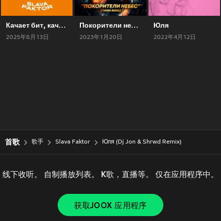
Качает бит, качает насос
Покорители небес
Юля
2025年8月13日
2023年1月20日
2022年4月12日
首歌
歌手
Slava Faktor
Юля (Dj Jon & Shrwd Remix)
线下收听。 自制播放列表。 K歌，直播等。 仅在应用程序中。
获取JOOX 应用程序