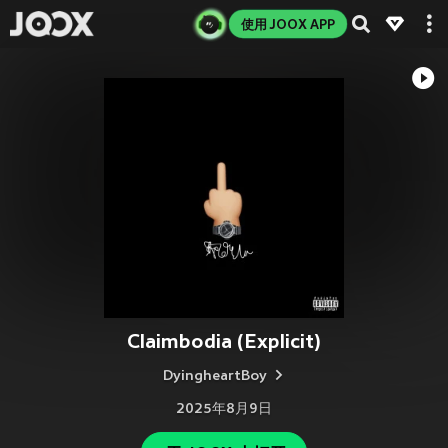
使用 JOOX APP
Claimbodia (Explicit)
DyingheartBoy
2025年8月9日