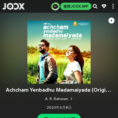
使用 JOOX APP
Achcham Yenbadhu Madamaiyada (Original Motion Picture Soundtrack)
A. R. Rahman
2023年5月8日