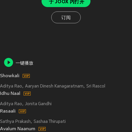
于 JOOX 内打开
订阅
一键播放
Showkali
Aditya Rao
Aaryan Dinesh Kanagaratnam
Sri Rascol
Idhu Naal
Aditya Rao
Jonita Gandhi
Rasaali
Sathya Prakash
Sashaa Thirupati
Avalum Naanum