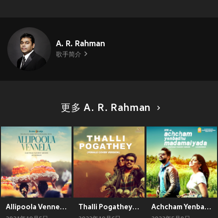
A. R. Rahman
歌手简介
更多 A. R. Rahman
Allipoola Vennela (Telangana Jagruthi Bathukamma Song)
Thalli Pogathey - Female Cover Version (From "Acham Enbadhu Madamayada")
Achcham Yenbadhu Madamaiyada (Original Motion Picture Soundtrack)