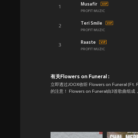
Musafir
1
PROFIT MUZIC
Teri Smile
2
PROFIT MUZIC
Raaste
3
PROFIT MUZIC
有关Flowers on Funeral :
立即透过JOOX收听 Flowers on Funeral (Ft. P
的注意！ Flowers on Funeral由3首歌曲组