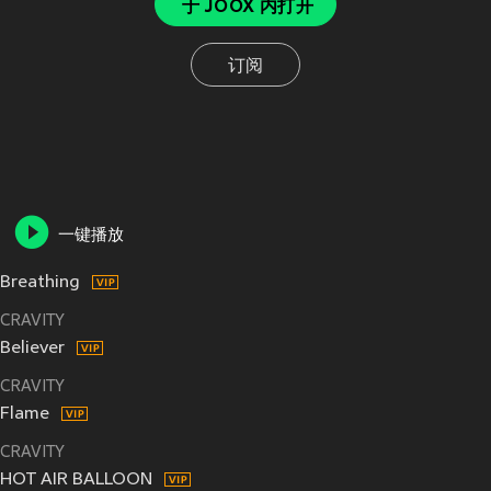
于 JOOX 内打开
订阅
一键播放
Breathing
CRAVITY
Believer
CRAVITY
Flame
CRAVITY
HOT AIR BALLOON