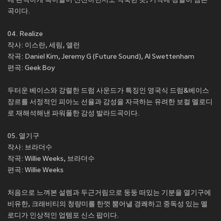
에 완벽하게 녹아들어 신선하면서도 익숙한 듯, 기억에 강렬히 남는
곡이다.
04. Realize
작사: 이스란, 세림, 앨런
작곡: Daniel Kim, Jeremy G (Future Sound), Al Swettenham
편곡: Geek Boy
두터운 베이스와 강렬한 드럼 사운드가 특징인 영국식 드럼&베이스
장르를 서정적인 피아노 선율과 감성을 자극하는 유려한 보컬 멜로디
로 재해석해낸 파워풀한 감성 발라드곡이다.
05. 열기구
작사: 브라더수
작곡: Willie Weeks, 브라더수
편곡: Willie Weeks
처음으로 느껴본 설렘과 두근거림으로 둥둥 떠있는 기분을 열기구에
비유한, 크래비티의 청량미를 한껏 뿜어낼 경쾌하고 중독성 있는 멜
로디가 인상적인 업템포 신스 팝이다.