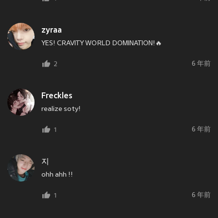
zyraa
YES! CRAVITY WORLD DOMINATION!🔥
6 年前
2
Freckles
realize soty!
6 年前
1
지
ohh ahh !!
6 年前
1