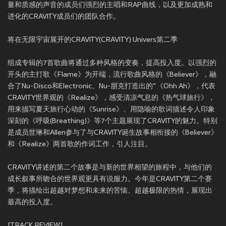
量和质感的声音的成员们强烈的主唱和RAP曲线，以及更加成熟和
进化的CRAVITY成员们的团队合作。
将在无限宇宙展开的CRAVITY(CRAVITY) Univers第二季
组成专辑的7首歌曲将通过多种风格的变奏，提高投入度。以强烈的
开头的主打歌《Flame》为开端，流行歌曲风格的《Believer》，融
合了Nu-Disco和Electronic、Nu-朋克打造出的“《Ohh Ah》，代表
CRAVITY世界观的《Realize》，感受清凉气息的《热气球旅行》，
用来描写夏天旅行心动的《Sunrise》、用隐喻的歌词描述令人印象
深刻的《呼吸(Breathing)》等7个主题展现了CRAVITY的魅力。特别
是成员世琳和Allen参与了与CRAVITY诞生故事相衔接的《Believer》
和《Realize》两首歌的作词工作，引人注目。
CRAVITY讲述的第二个故事是与新的世界相望的旅程中，与他们的
成长叙事所吻合的世界观更具有说服力。今年是CRAVITY第二个赛
季，将描绘出超越对梦想和未来的苦恼、超越极限的热情，展现出
最高的投入度。
[TRACK REVIEW]