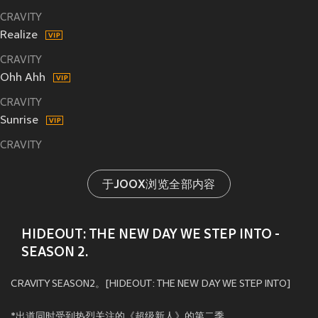
CRAVITY
Realize
CRAVITY
Ohh Ahh
CRAVITY
Sunrise
CRAVITY
于JOOX浏览全部内容
HIDEOUT: THE NEW DAY WE STEP INTO -
SEASON 2.
CRAVITY SEASON2。[HIDEOUT: THE NEW DAY WE STEP INTO]
*出道同时受到热烈关注的《超级新人》的第二季