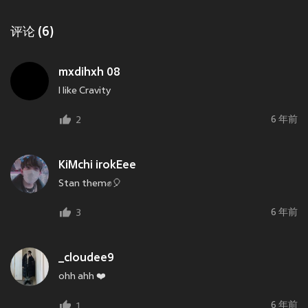
评论 (6)
mxdihxh 08
I like Cravity
6 年前
2
KiMchi irokEee
Stan them✊️🎈
6 年前
3
_cloudee9
ohh ahh ❤️
6 年前
1