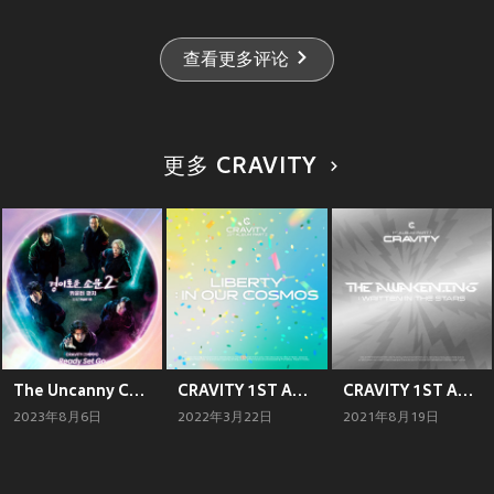
查看更多评论
更多 CRAVITY
The Uncanny Counter 2, Pt. 1 (Original Television Soundtrack)
CRAVITY 1ST ALBUM PART 2 [LIBERTY : IN OUR COSMOS]
CRAVITY 1ST ALBUM PART 1 [The Awakening: Written In The Stars]
2023年8月6日
2022年3月22日
2021年8月19日