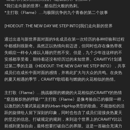
*我们走向新的世界!…酷似烈火般的热刺。
*主打歌《Flame》…与极限抗争的九个青春的第二个故事
[HIDEOUT: THE NEW DAY WE STEP INTO]我们走向新的世界
通过出道与新世界面对面的9名成员在第一次经历的各种经验和过程
中都感到很新奇。虽然正以热情向前迈进，但同时也存在像热带夜
失眠症一样令人难以入睡的茫然不安。但是，九个少年连这样的不
安感都享受着，期待着还没有经历过的未知世界。CRAVITY计划通
过第二季的主题《HIDEOUT: THE NEW DAY WE STEP INTO》，共享
成员们在成长中面对面的感情，并将此扩大与大众的共鸣。在炎热
的夏天相遇的季节，CRAVITY歌唱着与燃烧的火花相似的热情。
主打歌《Flame》…挑战极限的燃烧的火花相似的CRAVITY的热情
“窒息般炽热的呼吸!”“主打歌《Flame》是像考验自己的极限一样，
以激烈的力量武装起来的Urban-HipHop类型的歌曲。不能放松的活
跃的旋律给人留下深刻的印象，同时也包含了成员们迎接炎热夏天
的坚定的信息。打破规定的规则，来到这个世界上的CRAVITY比以
前感到更加自由，最终想要打破自己的界限。这是一首融合充满力