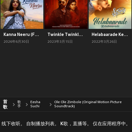
Kanna Neeru (From "Love 2 Lassi")
Twinkle Twinkle (From "Shivaji Surathkal 2")
Helabaarade Kelabaarade (From "Mysuru")
2026年6月30日
2023年3月15日
2022年3月26日
首
歌
Eesha
Ole Ole Zimbole (Original Motion Picture
歌
手
Suchi
Soundtrack)
线下收听。 自制播放列表。 K歌，直播等。 仅在应用程序中。