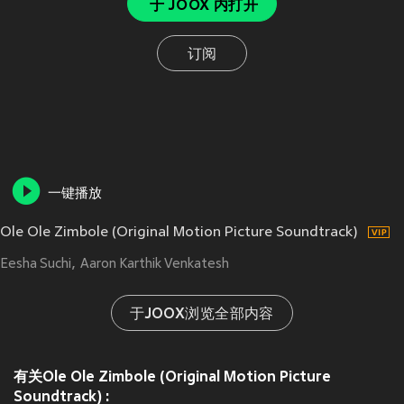
于 JOOX 内打开
订阅
一键播放
Ole Ole Zimbole (Original Motion Picture Soundtrack)
Eesha Suchi
Aaron Karthik Venkatesh
于JOOX浏览全部内容
有关Ole Ole Zimbole (Original Motion Picture
Soundtrack) :