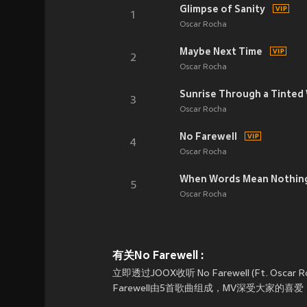
Glimpse of Sanity
1
Oscar Rocha
Maybe Next Time
2
Oscar Rocha
Sunrise Through a Tinte
3
Oscar Rocha
No Farewell
4
Oscar Rocha
When Words Mean Nothin
5
Oscar Rocha
有关No Farewell :
立即透过JOOX收听 No Farewell (Ft. Oscar Ro
Farewell由5首歌曲组成，MV深受大家的喜爱！随