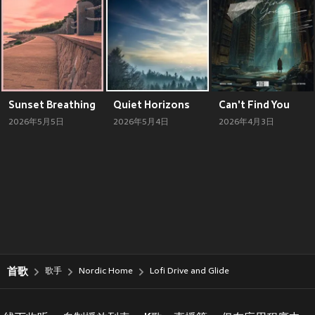
Sunset Breathing
Quiet Horizons
Can't Find You
2026年5月5日
2026年5月4日
2026年4月3日
首歌
歌手
Nordic Home
Lofi Drive and Glide