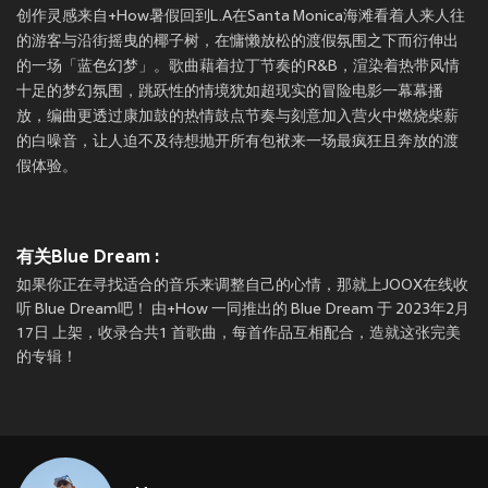
创作灵感来自+How暑假回到L.A在Santa Monica海滩看着人来人往
的游客与沿街摇曳的椰子树，在慵懒放松的渡假氛围之下而衍伸出
的一场「蓝色幻梦」。歌曲藉着拉丁节奏的R&B，渲染着热带风情
十足的梦幻氛围，跳跃性的情境犹如超现实的冒险电影一幕幕播
放，编曲更透过康加鼓的热情鼓点节奏与刻意加入营火中燃烧柴薪
的白噪音，让人迫不及待想抛开所有包袱来一场最疯狂且奔放的渡
假体验。
有关Blue Dream :
如果你正在寻找适合的音乐来调整自己的心情，那就上JOOX在线收
听 Blue Dream吧！ 由+How 一同推出的 Blue Dream 于 2023年2月
17日 上架，收录合共1 首歌曲，每首作品互相配合，造就这张完美
的专辑！