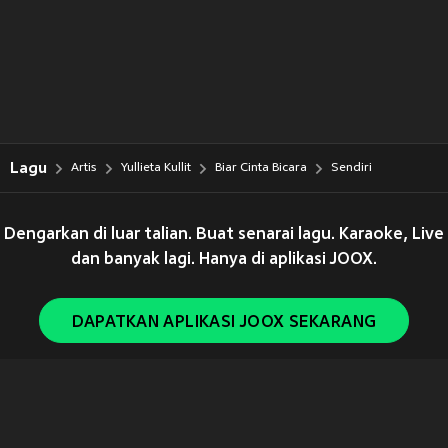
Lagu
Artis
Yullieta Kullit
Biar Cinta Bicara
Sendiri
Dengarkan di luar talian. Buat senarai lagu. Karaoke, Live
dan banyak lagi. Hanya di aplikasi JOOX.
DAPATKAN APLIKASI JOOX SEKARANG
Copyright © 2011-
2026
Tencent. All Rights Reserved