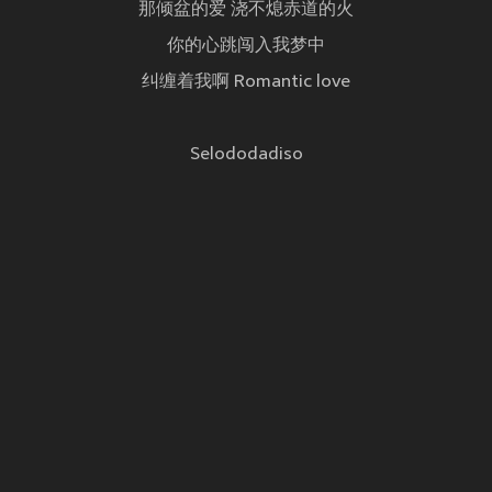
那倾盆的爱 浇不熄赤道的火
你的心跳闯入我梦中
纠缠着我啊 Romantic love
Selododadiso