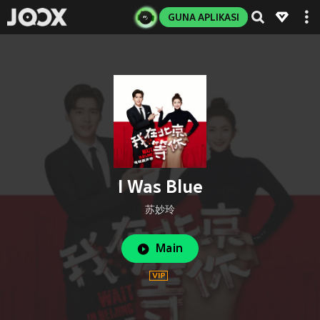
GUNA APLIKASI
I Was Blue
苏妙玲
Main