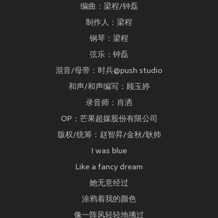
编曲：梁程/钟磊
制作人：梁程
钢琴：梁程
弦乐：钟磊
混音/母带：时兵@push studio
和声/和声编写：顾玉婷
录音师：肖洒
OP：芒果超媒股份有限公司
版权/统筹：赵智昇/金秋/耿帅
I was blue
Like a fancy dream
她无意经过
涂鸦着我的颜色
像一阵风轻轻地拂过