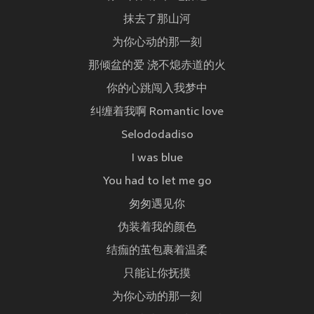
抹去了那山河
为你心动的那一刻
那倾盆的爱 浇不熄赤道的火
你的心跳闯入我梦中
纠缠着我啊 Romantic love
Selododadiso
I was blue
You had to let me go
匆匆遇见你
伪装着我的颜色
结痂的茧包裹着温柔
只能让你抚摸
为你心动的那一刻