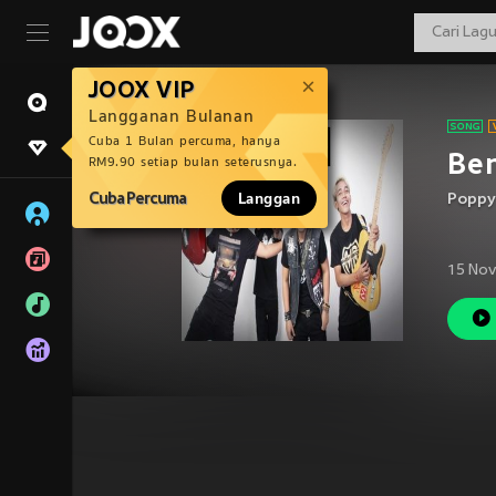
JOOX VIP
Langganan Bulanan
Cuba 1 Bulan percuma, hanya
Ben
RM9.90 setiap bulan seterusnya.
Cuba Percuma
Langgan
Poppy
15 Nov