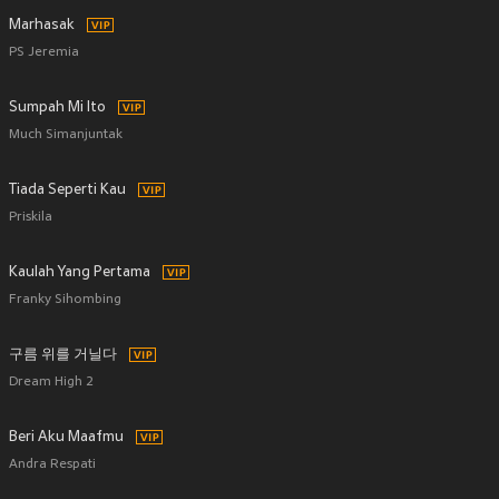
Marhasak
PS Jeremia
Sumpah Mi Ito
Much Simanjuntak
Tiada Seperti Kau
Priskila
Kaulah Yang Pertama
Franky Sihombing
구름 위를 거닐다
Dream High 2
Beri Aku Maafmu
Andra Respati