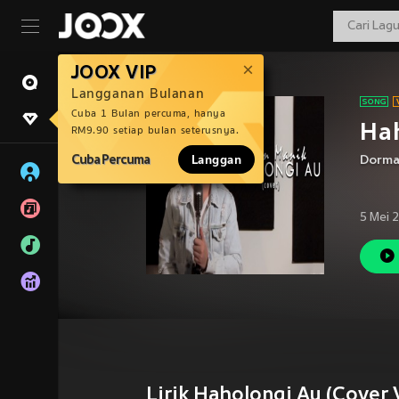
JOOX VIP
Langganan Bulanan
Cuba 1 Bulan percuma, hanya
Hah
RM9.90 setiap bulan seterusnya.
Cuba Percuma
Langgan
Dorma
5 Mei 
Lirik Haholongi Au (Cover 