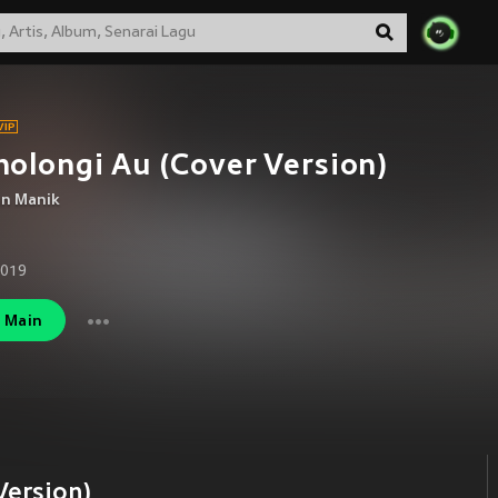
olongi Au (Cover Version)
n Manik
2019
Main
Version)