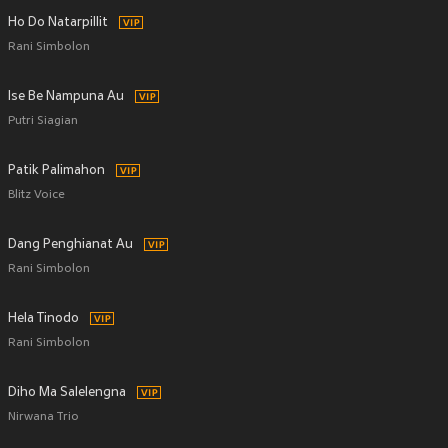
Ho Do Natarpillit
Rani Simbolon
Ise Be Nampuna Au
Putri Siagian
Patik Palimahon
Blitz Voice
Dang Penghianat Au
Rani Simbolon
Hela Tinodo
Rani Simbolon
Diho Ma Salelengna
Nirwana Trio