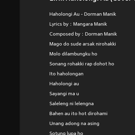
Haholongi Au - Dorman Manik
Lyrics by：Mangara Manik
Composed by：Dorman Manik
Mago do sude arsak nirohakki
Molo dilambungku ho
Sonang rohakki rap dohot ho
Ito haholongan
Haholongi au
Sayangi ma u
Saleleng ni lelengna
Bahen au ito hot dirohami
Unang adong na asing
Sotung lupa ho