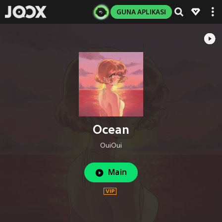
GUNA APLIKASI
Ocean
OuiOui
Main