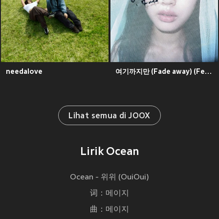
needalove
여기까지만 (Fade away) (Feat. Wilcox)
Lihat semua di JOOX
Lirik Ocean
Ocean - 위위 (OuiOui)
词：메이지
曲：메이지