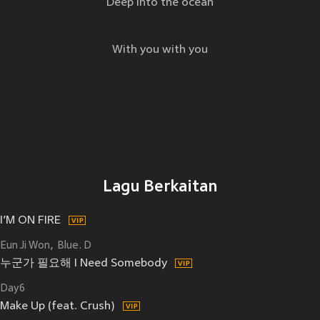
Deep into the ocean
With you with you
Lagu Berkaitan
I’M ON FIRE
Eun Ji Won
Blue. D
누군가 필요해 I Need Somebody
Day6
Make Up (feat. Crush)