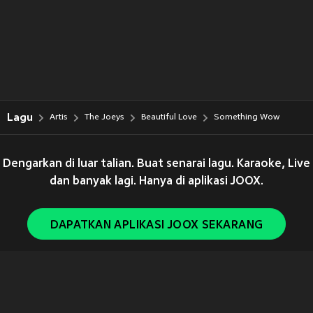
Lagu
Artis
The Joeys
Beautiful Love
Something Wow
Dengarkan di luar talian. Buat senarai lagu. Karaoke, Live
dan banyak lagi. Hanya di aplikasi JOOX.
DAPATKAN APLIKASI JOOX SEKARANG
Copyright © 2011-
2026
Tencent. All Rights Reserved