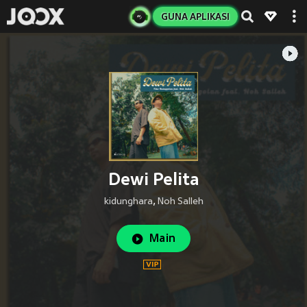
GUNA APLIKASI
Dewi Pelita
kidunghara
,
Noh Salleh
Main