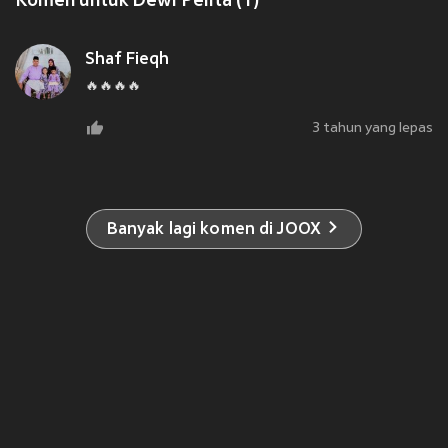
Komen untuk Dewi Pelita (1)
Shaf Fieqh
🔥🔥🔥🔥
3 tahun yang lepas
Banyak lagi komen di JOOX