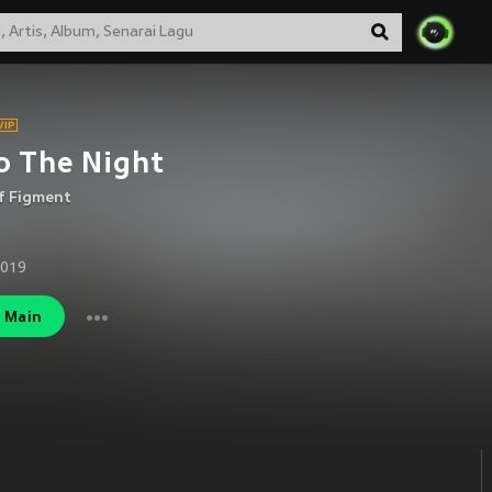
o The Night
f Figment
2019
Main