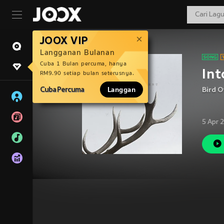
JOOX VIP
Langganan Bulanan
Cuba 1 Bulan percuma, hanya
Int
RM9.90 setiap bulan seterusnya.
Cuba Percuma
Langgan
Bird O
5 Apr 