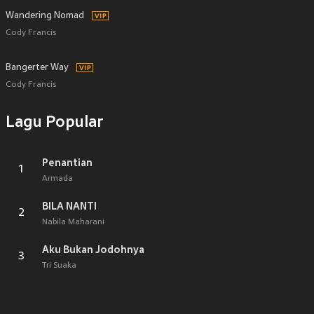
Wandering Nomad
Cody Francis
Bangerter Way
Cody Francis
Lagu Popular
Penantian
1
Armada
BILA NANTI
2
Nabila Maharani
Aku Bukan Jodohnya
3
Tri Suaka