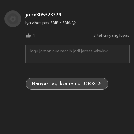
joox305323329
iya vibes pas SMP / SMA 😌
3 tahun yang lepas
1
lagu jaman gue masih jadi jamet wkwkw
Banyak lagi komen di JOOX