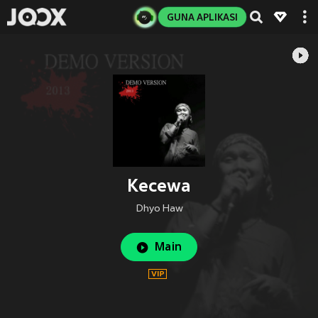
GUNA APLIKASI
Kecewa
Dhyo Haw
Main