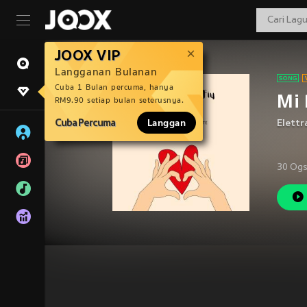
JOOX VIP
Langganan Bulanan
Cuba 1 Bulan percuma, hanya
Mi 
RM9.90 setiap bulan seterusnya.
Cuba Percuma
Langgan
Elett
30 Ogs