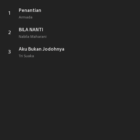
Penantian
1
Armada
BILA NANTI
2
Nabila Maharani
Aku Bukan Jodohnya
3
Tri Suaka