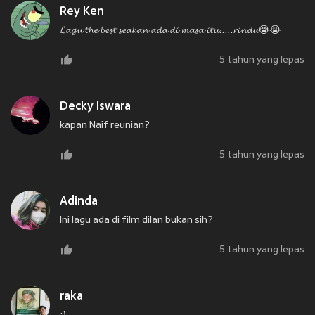
Rey Ken
𝓛𝓪𝓰𝓾 𝓽𝓱𝓮 𝓫𝓮𝓼𝓽 𝓼𝓮𝓪𝓴𝓪𝓷 𝓪𝓭𝓪 𝓭𝓲 𝓶𝓪𝓼𝓪 𝓲𝓽𝓾.....𝓻𝓲𝓷𝓭𝓾😭😭
5 tahun yang lepas
Decky Iswara
kapan Naif reunian?
5 tahun yang lepas
Adinda
Ini lagu ada di film dilan bukan sih?
5 tahun yang lepas
raka