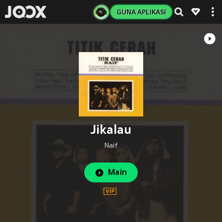
GUNA APLIKASI
Jikalau
Naif
Main