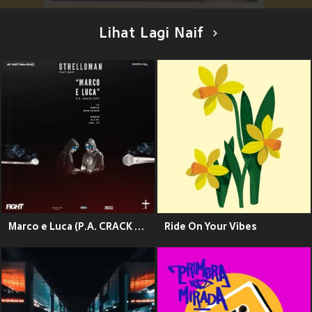
Lihat Lagi Naif
Marco e Luca (P.A. CRACK CITY - La Mafia Non Esiste - Radio R.C.M. Vol. III) [Explicit]
Ride On Your Vibes