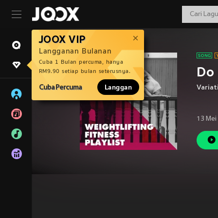
JOOX VIP
Langganan Bulanan
Cuba 1 Bulan percuma, hanya
Do 
RM9.90 setiap bulan seterusnya.
Cuba Percuma
Langgan
Variat
13 Mei