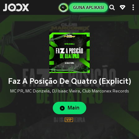
GUNA APLIKASI
Faz A Posição De Quatro (Explicit)
MC PR
,
MC Donzela
,
DJ Isaac Vieira
,
Club Marconex Records
Main