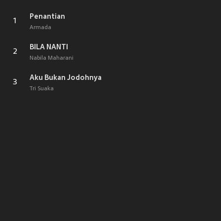
Penantian
1
Armada
BILA NANTI
2
Nabila Maharani
Aku Bukan Jodohnya
3
Tri Suaka