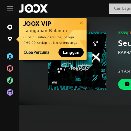
JOOX VIP
Langganan Bulanan
Cuba 1 Bulan percuma, hanya
Seu
RM9.90 setiap bulan seterusnya.
Cuba Percuma
Langgan
RAPH
24 Apr