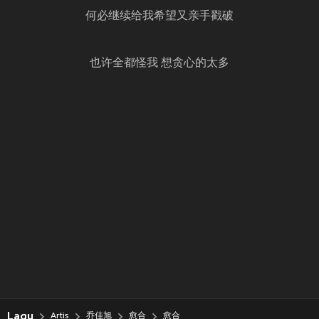
何必继续给我希望又亲手戳破
也许全都怪我 想贪心的太多
Lagu
Artis
乔佳旭
愈合
愈合