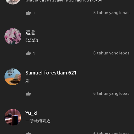
เพลงที่เซียวจ้านร้องงาน JD Night 31/5/64
5 tahun yang lepas
1
运运
🥰🥰🥰
6 tahun yang lepas
1
Samuel forestlam 621
妳
6 tahun yang lepas
Yu_ki
一听就很喜欢