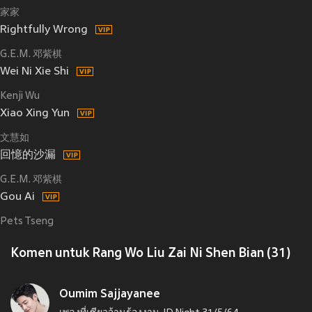
家家
Rightfully Wrong
G.E.M. 邓紫棋
Wei Ni Xie Shi
Kenji Wu
Xiao Xing Yun
文慧如
回憶的沙漏
G.E.M. 邓紫棋
Gou Ai
Pets Tseng
Komen untuk Rang Wo Liu Zai Ni Shen Bian (31)
Oumim Sajjayanee