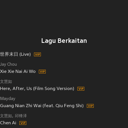
Lagu Berkaitan
世界末日 (Live)
Jay Chou
Xie Xie Nai Ai Wo
文慧如
Here, After, Us (Film Song Version)
Mayday
Guang Nian Zhi Wai (feat. Qiu Feng Shi)
文慧如
邱锋泽
Chen Ai