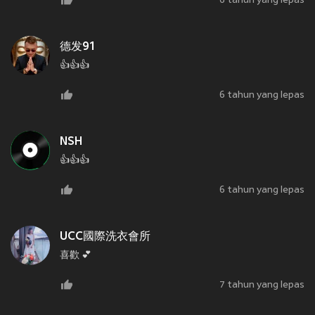
6 tahun yang lepas
德发91
👍👍👍
6 tahun yang lepas
NSH
👍👍👍
6 tahun yang lepas
UCC國際洗衣會所
喜歡 💕
7 tahun yang lepas