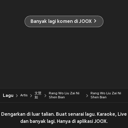
Banyak lagi komen di JOOX
文慧
Rang Wo Liu Zai Ni
Rang Wo Liu Zai Ni
Lagu
Artis
如
Shen Bian
Shen Bian
Dengarkan di luar talian. Buat senarai lagu. Karaoke, Live
dan banyak lagi. Hanya di aplikasi JOOX.