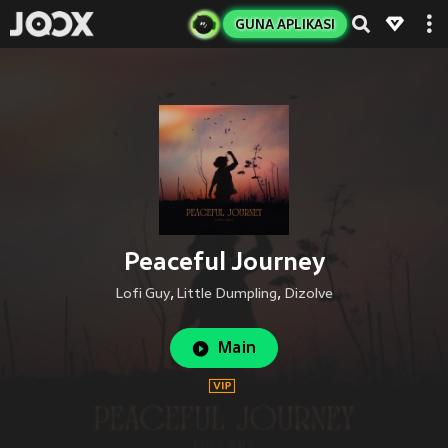
GUNA APLIKASI
Peaceful Journey
Lofi Guy
,
Little Dumpling
,
Dizolve
Main