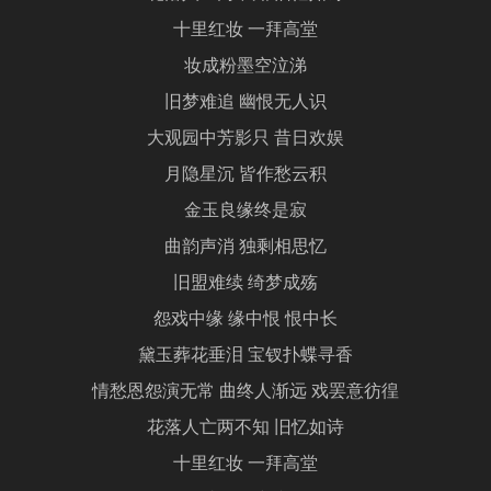
十里红妆 一拜高堂
妆成粉墨空泣涕
旧梦难追 幽恨无人识
大观园中芳影只 昔日欢娱
月隐星沉 皆作愁云积
金玉良缘终是寂
曲韵声消 独剩相思忆
旧盟难续 绮梦成殇
怨戏中缘 缘中恨 恨中长
黛玉葬花垂泪 宝钗扑蝶寻香
情愁恩怨演无常 曲终人渐远 戏罢意彷徨
花落人亡两不知 旧忆如诗
十里红妆 一拜高堂