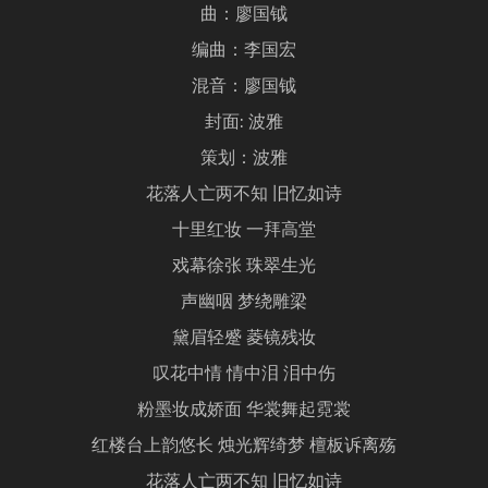
曲：廖国钺
编曲：李国宏
混音：廖国钺
封面: 波雅
策划：波雅
花落人亡两不知 旧忆如诗
十里红妆 一拜高堂
戏幕徐张 珠翠生光
声幽咽 梦绕雕梁
黛眉轻蹙 菱镜残妆
叹花中情 情中泪 泪中伤
粉墨妆成娇面 华裳舞起霓裳
红楼台上韵悠长 烛光辉绮梦 檀板诉离殇
花落人亡两不知 旧忆如诗