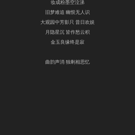
妆成粉墨空泣涕
旧梦难追 幽恨无人识
大观园中芳影只 昔日欢娱
月隐星沉 皆作愁云积
金玉良缘终是寂
曲韵声消 独剩相思忆