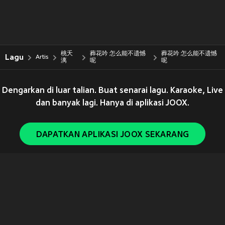
桃夭
葬花吟 怎么能不遗憾
葬花吟 怎么能不遗憾
Lagu
Artis
漓
呢
呢
Dengarkan di luar talian. Buat senarai lagu. Karaoke, Live
dan banyak lagi. Hanya di aplikasi JOOX.
DAPATKAN APLIKASI JOOX SEKARANG
Copyright © 2011-
2026
Tencent. All Rights Reserved