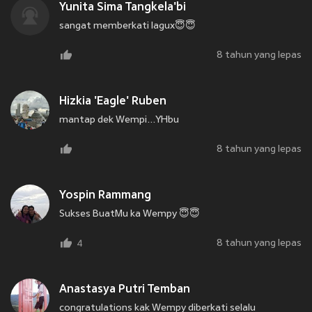
Yunita Sima Tangkela'bi
sangat memberkati lagux😇😇
8 tahun yang lepas
Hizkia 'Eagle' Ruben
mantap dek Wempi...YHbu
8 tahun yang lepas
Yospin Rammang
Sukses BuatMu ka Wempy 😇😇
8 tahun yang lepas
4
Anastasya Putri Temban
congratulations kak Wempy diberkati selalu