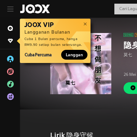
JOOX VIP
Langganan Bulanan
Cuba 1 Bulan percuma, hanya
隐
RM9.90 setiap bulan seterusnya.
Cuba Percuma
Langgan
莫七
26 Mei
Lirik 隐身守候