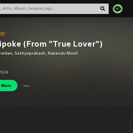
ipoke (From "True Lover")
Roldan
,
Sathyaprakash
,
Rakendu Mouli
2024
Main