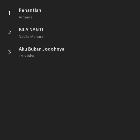
Penantian
1
Armada
BILA NANTI
2
Nabila Maharani
Aku Bukan Jodohnya
3
Tri Suaka