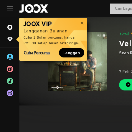
JOOX VIP
Langganan Bulanan
Cuba 1 Bulan percuma, hanya
Vel
RM9.90 setiap bulan seterusnya.
Cuba Percuma
Langgan
Sean 
7 Feb 